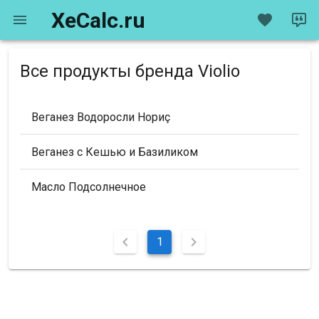
XeCalc.ru
Все продукты бренда Violio
Веганез Водоросли Нориç
Веганез с Кешью и Базиликом
Масло Подсолнечное
1