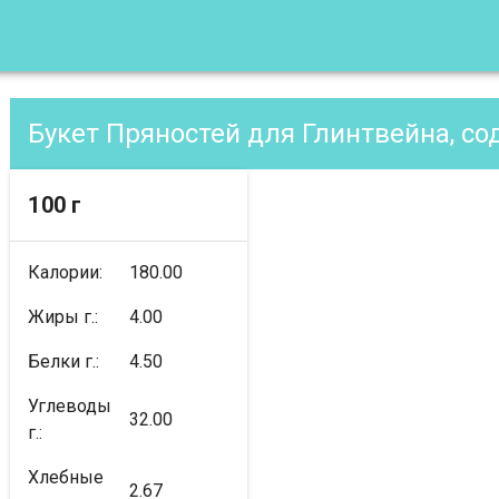
Букет Пряностей для Глинтвейна, с
100 г
Калории:
180.00
Жиры г.:
4.00
Белки г.:
4.50
Углеводы
32.00
г.:
Хлебные
2.67