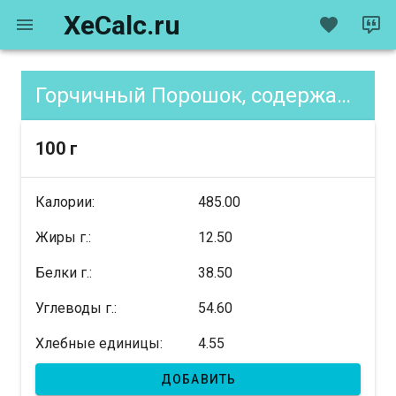
XeCalc.ru
Горчичный Порошок, содержание XE
100 г
Калории:
485.00
Жиры г.:
12.50
Белки г.:
38.50
Углеводы г.:
54.60
Хлебные единицы:
4.55
ДОБАВИТЬ