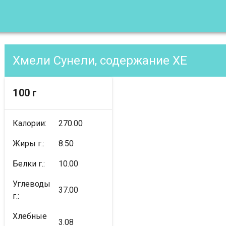
Хмели Сунели, содержание XE
100 г
Калории:
270.00
Жиры г.:
8.50
Белки г.:
10.00
Углеводы
37.00
г.:
Хлебные
3.08