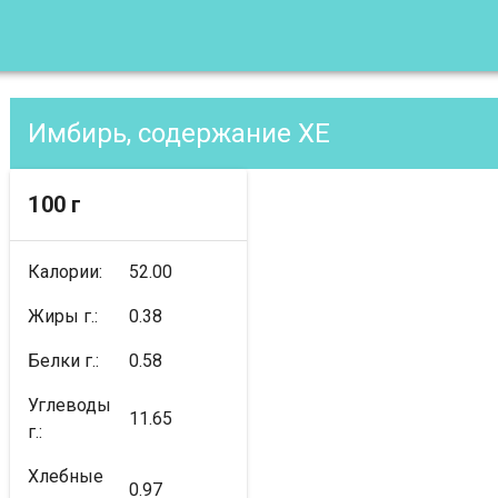
Имбирь, содержание XE
100 г
Калории:
52.00
Жиры г.:
0.38
Белки г.:
0.58
Углеводы
11.65
г.:
Хлебные
0.97