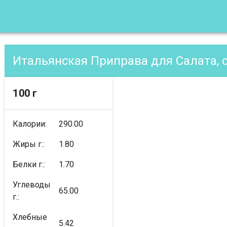
Итальянская Приправа для Салата, 
100 г
Калории:
290.00
Жиры г.:
1.80
Белки г.:
1.70
Углеводы
65.00
г.:
Хлебные
5.42