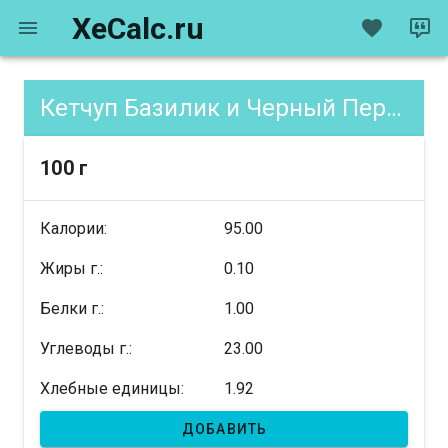
XeCalc.ru
Кетчуп Базилик и Черный Перец, содержание XE
100 г
Калории:
95.00
Жиры г.:
0.10
Белки г.:
1.00
Углеводы г.:
23.00
Хлебные единицы:
1.92
ДОБАВИТЬ