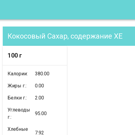
Кокосовый Сахар, содержание XE
100 г
Калории:
380.00
Жиры г.:
0.00
Белки г.:
2.00
Углеводы
95.00
г.:
Хлебные
7.92