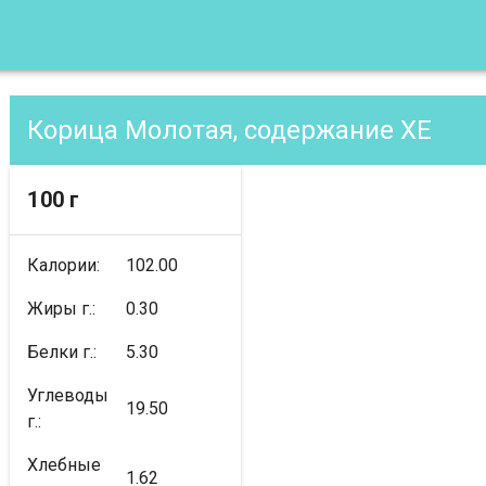
Корица Молотая, содержание XE
100 г
Калории:
102.00
Жиры г.:
0.30
Белки г.:
5.30
Углеводы
19.50
г.:
Хлебные
1.62