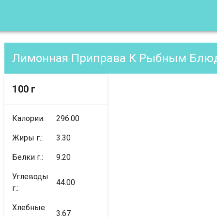
Лимонная Приправа К Рыбным Блюд
100 г
Калории:
296.00
Жиры г.:
3.30
Белки г.:
9.20
Углеводы
44.00
г.:
Хлебные
3.67