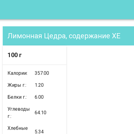
Лимонная Цедра, содержание XE
100 г
Калории:
357.00
Жиры г.:
1.20
Белки г.:
6.00
Углеводы
64.10
г.:
Хлебные
5.34