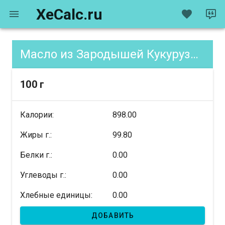
XeCalc.ru
Масло из Зародышей Кукурузы, содержание XE
100 г
Калории:
898.00
Жиры г.:
99.80
Белки г.:
0.00
Углеводы г.:
0.00
Хлебные единицы:
0.00
ДОБАВИТЬ