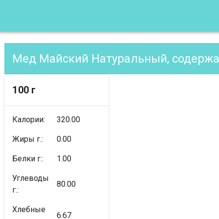
Мед Майский Натуральный, содержа
100 г
Калории:
320.00
Жиры г.:
0.00
Белки г.:
1.00
Углеводы
80.00
г.:
Хлебные
6.67