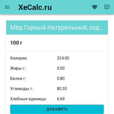
XeCalc.ru
Мёд Горный Натуральный, содержание XE
100 г
Калории:
324.00
Жиры г.:
0.00
Белки г.:
0.80
Углеводы г.:
80.30
Хлебные единицы:
6.69
ДОБАВИТЬ