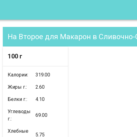
100 г
Калории:
319.00
Жиры г.:
2.60
Белки г.:
4.10
Углеводы
69.00
г.:
Хлебные
5.75