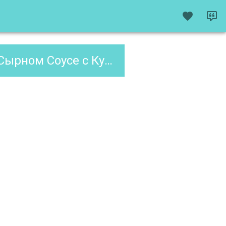
На Второе для Макарон в Сливочно-Сырном Соусе с Курицей и Грибами, содержание XE