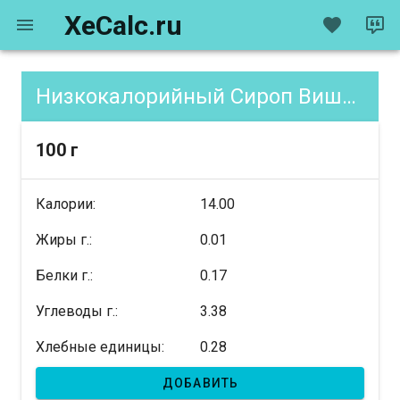
XeCalc.ru
Низкокалорийный Сироп Вишня, содержание XE
100 г
Калории:
14.00
Жиры г.:
0.01
Белки г.:
0.17
Углеводы г.:
3.38
Хлебные единицы:
0.28
ДОБАВИТЬ