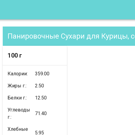
Панировочные Сухари для Курицы, 
100 г
Калории:
359.00
Жиры г.:
2.50
Белки г.:
12.50
Углеводы
71.40
г.:
Хлебные
5.95