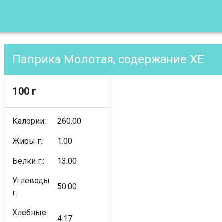
Паприка Молотая, содержание XE
100 г
Калории:
260.00
Жиры г.:
1.00
Белки г.:
13.00
Углеводы
50.00
г.:
Хлебные
4.17