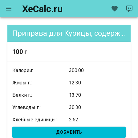
XeCalc.ru
Приправа для Курицы, содержание XE
100 г
Калории:
300.00
Жиры г.:
12.30
Белки г.:
13.70
Углеводы г.:
30.30
Хлебные единицы:
2.52
ДОБАВИТЬ