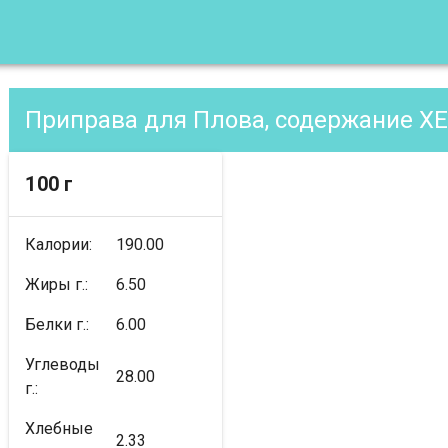
Приправа для Плова, содержание X
100 г
Калории:
190.00
Жиры г.:
6.50
Белки г.:
6.00
Углеводы
28.00
г.:
Хлебные
2.33