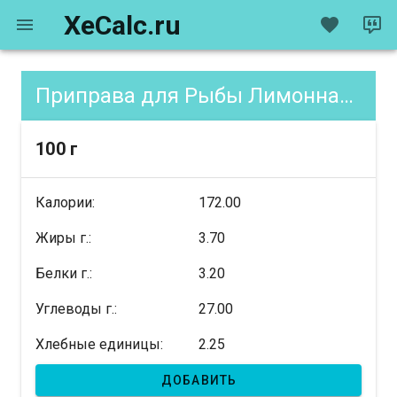
XeCalc.ru
Приправа для Рыбы Лимонная, содержание XE
100 г
Калории:
172.00
Жиры г.:
3.70
Белки г.:
3.20
Углеводы г.:
27.00
Хлебные единицы:
2.25
ДОБАВИТЬ