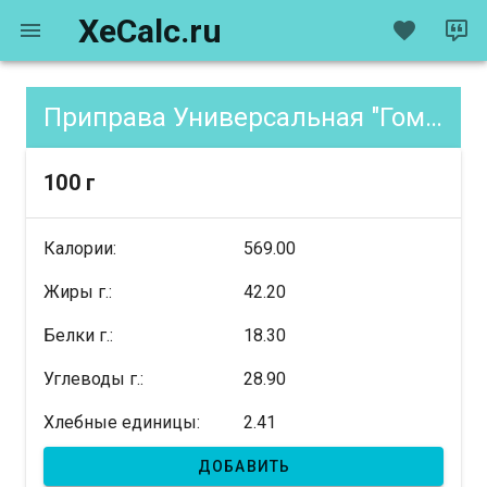
XeCalc.ru
Приправа Универсальная "Гомассио", содержание XE
100 г
Калории:
569.00
Жиры г.:
42.20
Белки г.:
18.30
Углеводы г.:
28.90
Хлебные единицы:
2.41
ДОБАВИТЬ