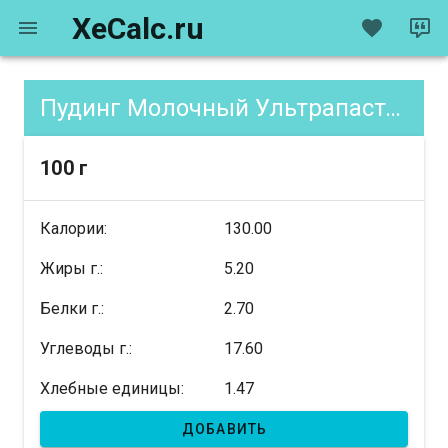
XeCalc.ru
Пудинг Молочный Ультрапастеризованный Шоколадный со Сливочным Муссом, содержание XE
100 г
Калории:
130.00
Жиры г.:
5.20
Белки г.:
2.70
Углеводы г.:
17.60
Хлебные единицы:
1.47
ДОБАВИТЬ