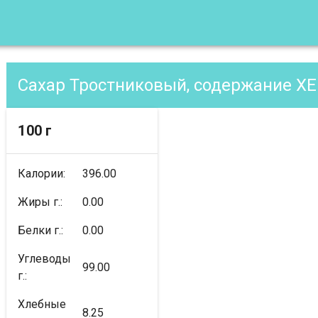
Сахар Тростниковый, содержание XE
100 г
Калории:
396.00
Жиры г.:
0.00
Белки г.:
0.00
Углеводы
99.00
г.:
Хлебные
8.25