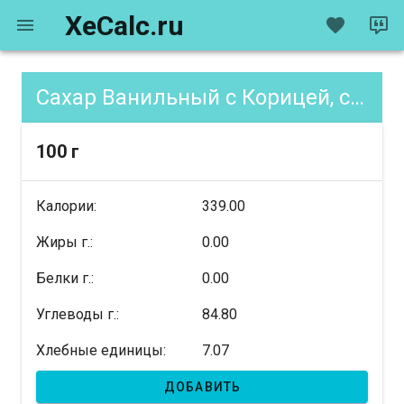
XeCalc.ru
Сахар Ванильный с Корицей, содержание XE
100 г
Калории:
339.00
Жиры г.:
0.00
Белки г.:
0.00
Углеводы г.:
84.80
Хлебные единицы:
7.07
ДОБАВИТЬ