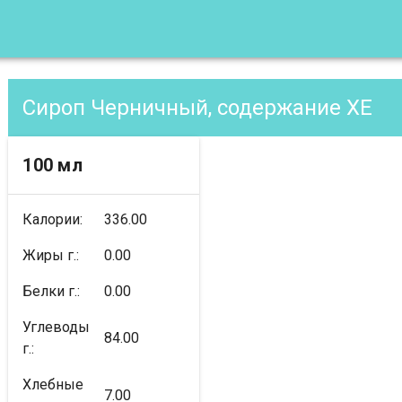
Сироп Черничный, содержание XE
100 мл
Калории:
336.00
Жиры г.:
0.00
Белки г.:
0.00
Углеводы
84.00
г.:
Хлебные
7.00