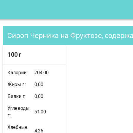
Сироп Черника на Фруктозе, содерж
100 г
Калории:
204.00
Жиры г.:
0.00
Белки г.:
0.00
Углеводы
51.00
г.:
Хлебные
4.25