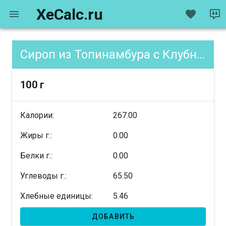
XeCalc.ru
Сироп из Топинамбура с Клубникой, содержание XE
100 г
Калории:
267.00
Жиры г.:
0.00
Белки г.:
0.00
Углеводы г.:
65.50
Хлебные единицы:
5.46
ДОБАВИТЬ