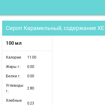
Сироп Карамельный, содержание XE
100 мл
Калории:
11.00
Жиры г.:
0.00
Белки г.:
0.00
Углеводы
2.80
г.:
Хлебные
0.23