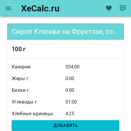
XeCalc.ru
Сироп Клюква на Фруктозе, содержание XE
100 г
Калории:
204.00
Жиры г.:
0.00
Белки г.:
0.00
Углеводы г.:
51.00
Хлебные единицы:
4.25
ДОБАВИТЬ