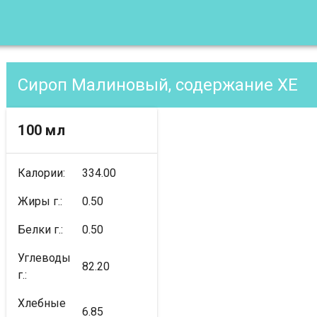
Сироп Малиновый, содержание XE
100 мл
Калории:
334.00
Жиры г.:
0.50
Белки г.:
0.50
Углеводы
82.20
г.:
Хлебные
6.85