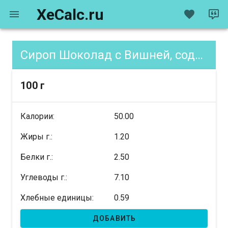
XeCalc.ru
Сироп Шоколад с Вишней, содержание XE
100 г
Калории:
50.00
Жиры г.:
1.20
Белки г.:
2.50
Углеводы г.:
7.10
Хлебные единицы:
0.59
ДОБАВИТЬ