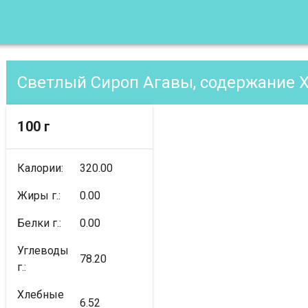
Светлый Сироп Агавы, содержание 
100 г
Калории:
320.00
Жиры г.:
0.00
Белки г.:
0.00
Углеводы
78.20
г.:
Хлебные
6.52