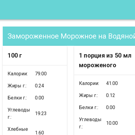
100 г
1 порция из 50 мл
мороженого
Калории:
79.00
Калории:
41.00
Жиры г.:
0.24
Жиры г.:
0.12
Белки г.:
0.00
Белки г.:
0.00
Углеводы
19.23
г.:
Углеводы
10.00
г.:
Хлебные
1.60